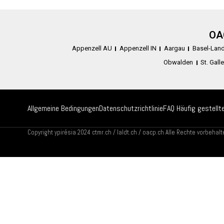
OA
Appenzell AU
Appenzell IN
Aargau
Basel-Lan
Obwalden
St. Gall
Allgemeine Bedingungen
Datenschutzrichtlinie
FAQ Häufig gestellt
Copyright ypirésia 2024 ctmr.ch / laldt.ch / oacp.ch Alle Rechte vorbehalt