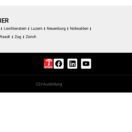
RER
Liechtenstein
Luzern
Neuenburg
Nidwalden
Waadt
Zug
Zürich
CZV-Ausbildung