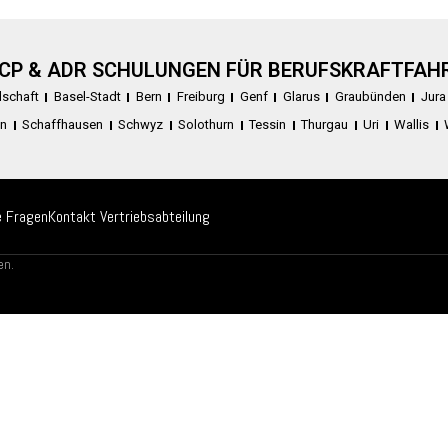
CP & ADR SCHULUNGEN FÜR BERUFSKRAFTFAH
dschaft
Basel-Stadt
Bern
Freiburg
Genf
Glarus
Graubünden
Jura
en
Schaffhausen
Schwyz
Solothurn
Tessin
Thurgau
Uri
Wallis
e Fragen
Kontakt Vertriebsabteilung
en.