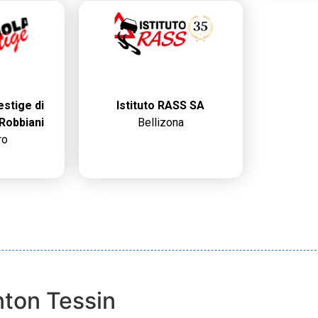
stige di
Istituto RASS SA
 Robbiani
Bellizona
ro
ton Tessin