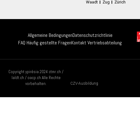
Waadt
Zug
Zürich
Allgemeine Bedingungen
Datenschutzrichtlinie
FAQ Häufig gestellte Fragen
Kontakt Vertriebsabteilung
Copyright ypirésia 2024 ctmr.ch /
laldt.ch / oacp.ch Alle Rechte
vorbehalten.
CZV-Ausbildung