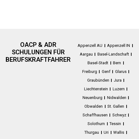
OACP & ADR
Appenzell AU
Appenzell IN
SCHULUNGEN FÜR
Aargau
Basel-Landschaft
BERUFSKRAFTFAHRER
Basel-Stadt
Bern
Freiburg
Genf
Glarus
Graubünden
Jura
Liechtenstein
Luzern
Neuenburg
Nidwalden
Obwalden
St. Gallen
Schaffhausen
Schwyz
Solothurn
Tessin
Thurgau
Uri
Wallis