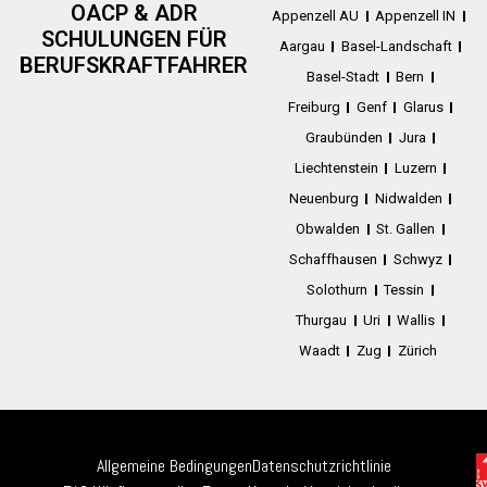
OACP & ADR
Appenzell AU
Appenzell IN
SCHULUNGEN FÜR
Aargau
Basel-Landschaft
BERUFSKRAFTFAHRER
Basel-Stadt
Bern
Freiburg
Genf
Glarus
Graubünden
Jura
Liechtenstein
Luzern
Neuenburg
Nidwalden
Obwalden
St. Gallen
Schaffhausen
Schwyz
Solothurn
Tessin
Thurgau
Uri
Wallis
Waadt
Zug
Zürich
Allgemeine Bedingungen
Datenschutzrichtlinie