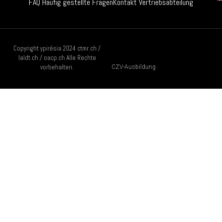
FAQ Häufig gestellte Fragen
Kontakt Vertriebsabteilung
Copyright ypirésia 2024 ctmr.ch /
laldt.ch / oacp.ch Alle Rechte
vorbehalten.
CZV-Ausbildung